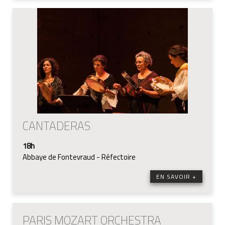
CANTADERAS
18h
Abbaye de Fontevraud - Réfectoire
EN SAVOIR +
PARIS MOZART ORCHESTRA