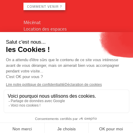
COMMENT VENIR ?
Mécénat
Location des espaces
Contact
Plan du site
Mentions légales
Billetterie en ligne
Politique de confidentialité
Politique des cookies
Accès réservé
L'Imagin'R
Office de tourisme
Designed by