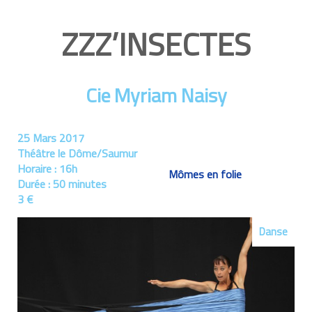
ZZZ’INSECTES
Cie Myriam Naisy
25 Mars 2017
Théâtre le Dôme/Saumur
Horaire :
16h
Mômes en folie
Durée :
50 minutes
3 €
Danse