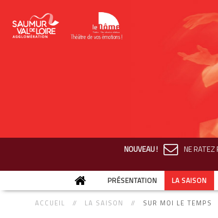
NOUVEAU !
NE RATEZ R
PRÉSENTATION
LA SAISON
ACCUEIL
LA SAISON
SUR MOI LE TEMPS