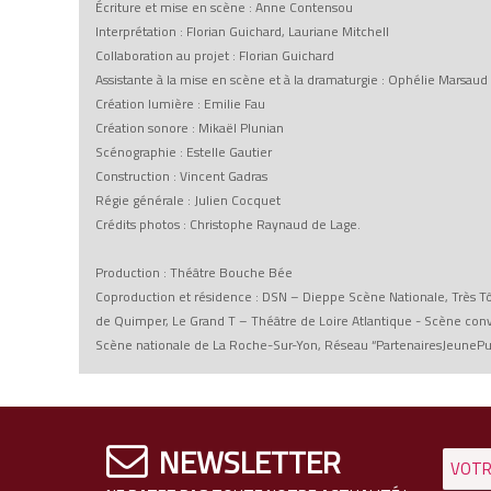
Écriture et mise en scène : Anne Contensou
Interprétation : Florian Guichard, Lauriane Mitchell
Collaboration au projet : Florian Guichard
Assistante à la mise en scène et à la dramaturgie : Ophélie Marsaud
Création lumière : Emilie Fau
Création sonore : Mikaël Plunian
Scénographie : Estelle Gautier
Construction : Vincent Gadras
Régie générale : Julien Cocquet
Crédits photos : Christophe Raynaud de Lage.
Production : Théâtre Bouche Bée
Coproduction et résidence : DSN – Dieppe Scène Nationale, Très 
de Quimper, Le Grand T – Théâtre de Loire Atlantique - Scène con
Scène nationale de La Roche-Sur-Yon, Réseau “PartenairesJeunePu
NEWSLETTER