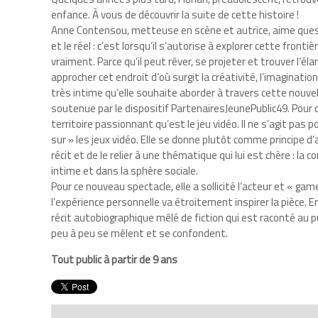
enfance. À vous de découvrir la suite de cette histoire !
Anne Contensou, metteuse en scène et autrice, aime questi
et le réel : c’est lorsqu’il s’autorise à explorer cette frontiè
vraiment. Parce qu’il peut rêver, se projeter et trouver l’él
approcher cet endroit d’où surgit la créativité, l’imaginatio
très intime qu’elle souhaite aborder à travers cette nouvel
soutenue par le dispositif PartenairesJeunePublic49. Pour ce
territoire passionnant qu’est le jeu vidéo. Il ne s’agit pas
sur » les jeux vidéo. Elle se donne plutôt comme principe d’a
récit et de le relier à une thématique qui lui est chère : la 
intime et dans la sphère sociale.
Pour ce nouveau spectacle, elle a sollicité l’acteur et « gam
l’expérience personnelle va étroitement inspirer la pièce. En
récit autobiographique mêlé de fiction qui est raconté au publ
peu à peu se mêlent et se confondent.
Tout public à partir de 9 ans