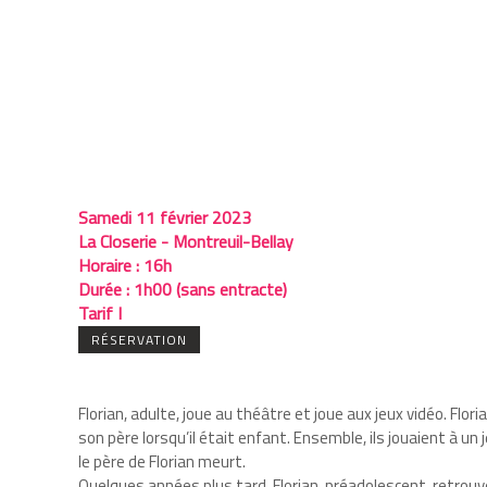
Samedi 11 février 2023
La Closerie - Montreuil-Bellay
Horaire :
16h
Durée :
1h00 (sans entracte)
Tarif I
RÉSERVATION
Florian, adulte, joue au théâtre et joue aux jeux vidéo. Flor
son père lorsqu’il était enfant. Ensemble, ils jouaient à un 
le père de Florian meurt.
Quelques années plus tard, Florian, préadolescent, retrouve 