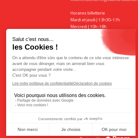
Horaires billetterie
Mardi et jeudi | 13h30-17h
Mercredi | 10h-18h
Vendredi | 13h30-17h
Horaires expositions
Mardi, vendredi et samedi | 15h-
18h00
Mercredi | 10h-18h
+ ouverture pendant les
spectacles
COMMENT VENIR ?