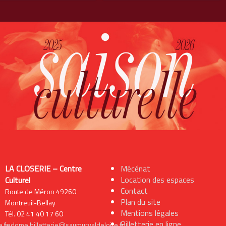
LA CLOSERIE – Centre
Mécénat
Location des espaces
Culturel
Contact
Route de Méron 49260
Plan du site
Montreuil-Bellay
Mentions légales
Tél. 02 41 40 17 60
Billetterie en ligne
.fr
ledome.billetterie@saumurvaldeloire.fr