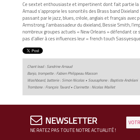
Ce sextet enthousiaste et impertinent dont fait partie l
Arnaud s’approprie les sonorités des Brass band Dixieland 
passant par le jazz, blues, créole, anglais et français avec 
Armstrong, l’ambassadeur du dixieland, Bessie Smith, l’imp
nombreux groupes actuels « New Orleans » défendant ce sty
pas d’allier à ces influences leur « french touch Sassyesque
Chant lead : Sandrine Arnaud
Banjo, trompette : Fabien Philippeau Masson
Washboard, batterie : Simon Nicolas • Sousaphone : Baptiste Andréani
Trombone : François Tavard • Clarinette : Nicolas Maillet
NEWSLETTER
NE RATEZ PAS TOUTE NOTRE ACTUALITÉ !