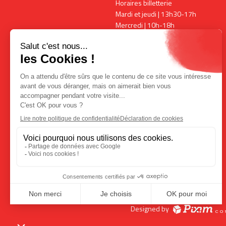
Horaires billetterie
Mardi et jeudi | 13h30-17h
Mercredi | 10h-18h
Vendredi | 13h30-17h
Horaires expositions
Mardi, vendredi et samedi | 15h-
18h00
Mercredi | 10h-18h
+ ouverture pendant les
spectacles
COMMENT VENIR ?
Designed by