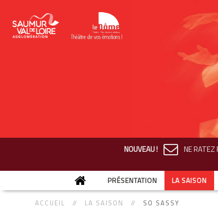
NOUVEAU !
NE RATEZ R
PRÉSENTATION
LA SAISON
ACCUEIL
LA SAISON
SO SASSY