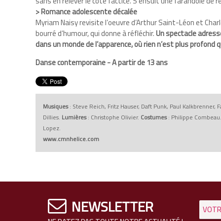
sans en relever le côté factice. S’ensuit une farandole de 
> Romance adolescente décalée
Myriam Naisy revisite l’oeuvre d’Arthur Saint-Léon et Charl
bourré d’humour, qui donne à réfléchir.
Un spectacle adressé
dans un monde de l’apparence, où rien n’est plus profond qu
Danse contemporaine - A partir de 13 ans
Musiques
: Steve Reich, Fritz Hauser, Daft Punk, Paul Kalkbrenner, 
Dillies.
Lumières
: Christophe Olivier.
Costumes
: Philippe Combeau
Lopez.
www.cmnhelice.com
NEWSLETTER