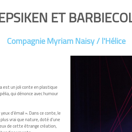
EPSIKEN ET BARBIECO
Compagnie Myriam Naisy / l'Hélice
 est un joli conte en plastique
ppélia, qui dénonce avec humour
x yeux d’émail ». Dans ce conte, le
 plus vrai que nature, doté d’une
ux de cette étrange création,