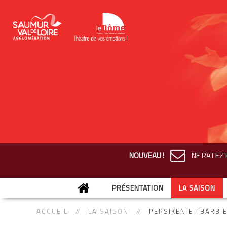
NOUVEAU !
NE RATEZ R
PRÉSENTATION
LA SAISON
ACCUEIL
LA SAISON
PEPSIKEN ET BARBI