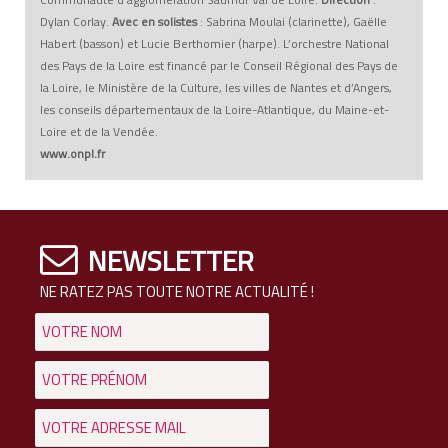
Dylan Corlay.
Avec en solistes
: Sabrina Moulai (clarinette), Gaëlle
Habert (basson) et Lucie Berthomier (harpe). L’orchestre National
des Pays de la Loire est financé par le Conseil Régional des Pays de
la Loire, le Ministère de la Culture, les villes de Nantes et d’Angers,
les conseils départementaux de la Loire-Atlantique, du Maine-et-
Loire et de la Vendée.
www.onpl.fr
NEWSLETTER
NE RATEZ PAS TOUTE NOTRE ACTUALITÉ !