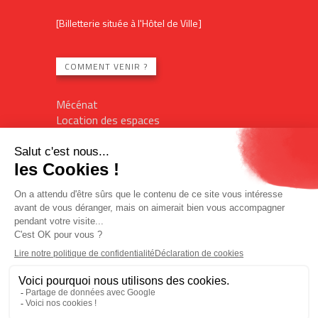
[Billetterie située à l'Hôtel de Ville]
COMMENT VENIR ?
Mécénat
Location des espaces
Contact
Plan du site
Mentions légales
Billetterie en ligne
Politique de confidentialité
Politique des cookies
Accès réservé
L'Imagin'R
Office de tourisme
Designed by