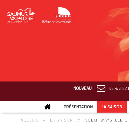
NOUVEAU !
NE RATEZ R
PRÉSENTATION
LA SAISON
ACCUEIL
LA SAISON
NOËMI WAYSFELD C