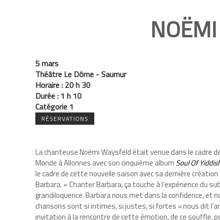
NOËMI
5 mars
Théâtre Le Dôme - Saumur
Horaire :
20 h 30
Durée :
1 h 10
Catégorie 1
RÉSERVATIONS
La chanteuse Noëmi Waysfeld était venue dans le cadre 
Monde à Allonnes avec son cinquième album
Soul Of Yiddis
le cadre de cette nouvelle saison avec sa dernière créatio
Barbara. « Chanter Barbara, ça touche à l’expérience du su
grandiloquence. Barbara nous met dans la confidence, et
chansons sont si intimes, si justes, si fortes » nous dit l’a
invitation à la rencontre de cette émotion, de ce souffle, p