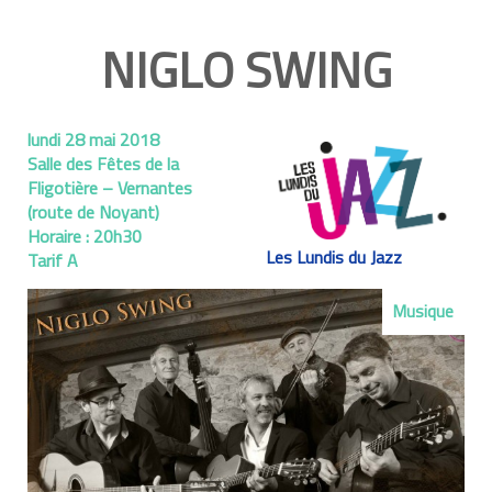
NIGLO SWING
lundi 28 mai 2018
Salle des Fêtes de la
Fligotière – Vernantes
(route de Noyant)
Horaire :
20h30
Les Lundis du Jazz
Tarif A
Musique