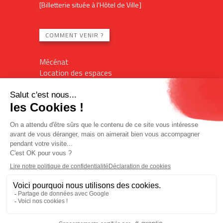
[Billetterie située à l'Hôtel de Ville]
COMMENT VENIR ?
Mécénat
Location des espaces
Contact
Plan du site
Mentions légales
Billetterie en ligne
Politique de confidentialité
Politique des cookies
Accès réservé
L'Imagin'R
Office de tourisme
Designed by