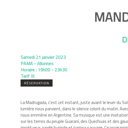
MAND
D
Samedi 21 janvier 2023
PAMA - Allonnes
Horaire :
19h00 - 23h30
Tarif III
RÉSERVATION
La Madrugada, c’est cet instant, juste avant le lever du Sole
lumière nous parvient, dans le silence coloré du matin. A
nous emmène en Argentine. Sa musique est une invitation 
sur les terres du peuple Guaraní, des Quechuas et des gauc
impétueux, jungle humide et pampa sauvage. Ce programme