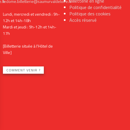
Billetterie en ligne
.fr
ledome.billetterie@saumurvaldeloire.fr
Politique de confidentialité
Politique des cookies
Lundi, mercredi et vendredi : 9h-
Accès réservé
12h et 14h-18h
Mardi et jeudi : 9h-12h et 14h-
17h
[Billetterie située à l'Hôtel de
Ville]
COMMENT VENIR ?