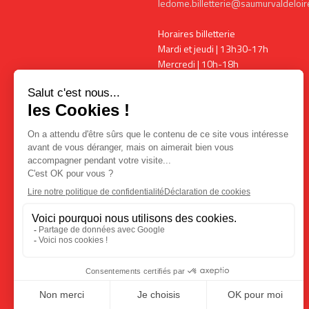
ledome.billetterie@saumurvaldeloire
Horaires billetterie
Mardi et jeudi | 13h30-17h
Mercredi | 10h-18h
Vendredi | 13h30-17h
Horaires expositions
Mardi, vendredi et samedi | 15h-
18h00
Mercredi | 10h-18h
+ ouverture pendant les
spectacles
COMMENT VENIR ?