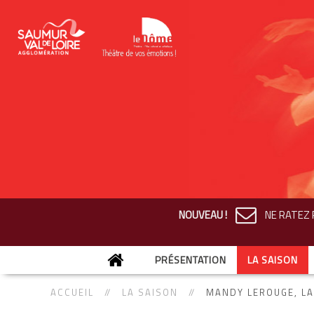
NOUVEAU !
NE RATEZ R
PRÉSENTATION
LA SAISON
ACCUEIL
LA SAISON
MANDY LEROUGE, L