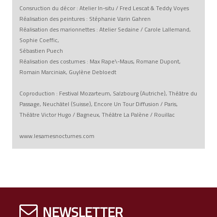
Consruction du décor : Atelier In-situ / Fred Lescat & Teddy Voyes
Réalisation des peintures : Stéphanie Varin Gahren
Réalisation des marionnettes : Atelier Sedaine / Carole Lallemand,
Sophie Coeffic,
Sébastien Puech
Réalisation des costumes : Max Rape\-Maus, Romane Dupont,
Romain Marciniak, Guylène Debloedt
Coproduction : Festival Mozarteum, Salzbourg (Autriche), Théâtre du
Passage, Neuchâtel (Suisse), Encore Un Tour Diffusion / Paris,
Théâtre Victor Hugo / Bagneux, Théâtre La Palène / Rouillac
www.lesamesnocturnes.com
NEWSLETTER