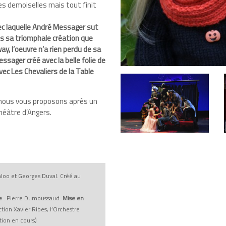
es demoiselles mais tout finit
vec laquelle André Messager sut
ès sa triomphale création que
y, l’oeuvre n’a rien perdu de sa
ssager créé avec la belle folie de
vec Les Chevaliers de la Table
 nous vous proposons après un
héâtre d’Angers.
Vanloo et Georges Duval. Créé au
e
: Pierre Dumoussaud.
Mise en
ion Xavier Ribes, l’Orchestre
tion en cours)