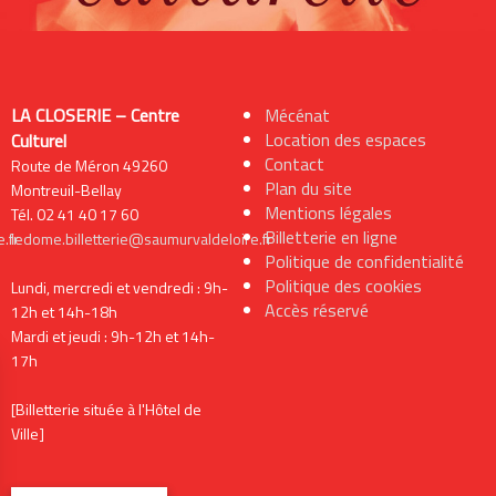
LA CLOSERIE – Centre
Mécénat
Location des espaces
Culturel
Contact
Route de Méron 49260
Plan du site
Montreuil-Bellay
Mentions légales
Tél. 02 41 40 17 60
Billetterie en ligne
.fr
ledome.billetterie@saumurvaldeloire.fr
Politique de confidentialité
Politique des cookies
Lundi, mercredi et vendredi : 9h-
Accès réservé
12h et 14h-18h
Mardi et jeudi : 9h-12h et 14h-
17h
[Billetterie située à l'Hôtel de
Ville]