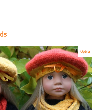
nds
Opéra