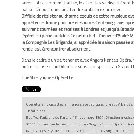
surent plus comment battre, les familles se disputèrent l
par se dénouer dans une tendre ambiance surannée.
Difficile de résister au charme exquis de cette musique a
apprêter ce drame pour rire et sourire. Cent-vingt ans apr
suivirent tournées et reprises à Londres et jusqu’à Broadwa
légèreté à peine acidulée. Ce petit chef-d’oeuvre d’André Me
la Compagnie Les Brigands, si appréciée la saison passée a
ronde, est à rencontrer absolument.
Dans le cadre d’un partenariat avec Angers Nantes Opéra,
buffet-causerie au Dôme, de vous transporter au Grand T
Théâtre lyrique - Opérette
Opérette en trois actes, en français avec surtitres. Livret d’Albert 
Théâtre des
Bouffes-Parisiens de Paris le 16 novembre 1897.
Direction musical
scène
: Rémy Barché. Avec le Choeur d’Angers Nantes Opéra - Direct
National des Pays de la Loire et la Compagnie Les Brigands (Distribu