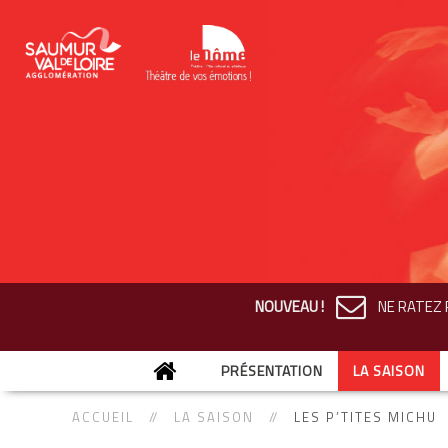
NOUVEAU !
NE RATEZ R
PRÉSENTATION
LA SAISON
ACCUEIL
LA SAISON
LES P’TITES MICHU