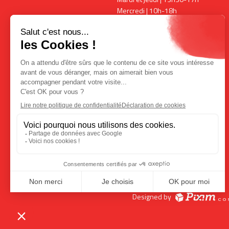
Mercredi | 10h-18h
Vendredi | 13h30-17h
Horaires expositions
Mardi, vendredi et samedi | 15h-
18h00
Mercredi | 10h-18h
+ ouverture pendant les
spectacles
COMMENT VENIR ?
Designed by