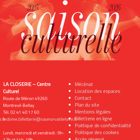
LA CLOSERIE – Centre
Mécénat
Location des espaces
Culturel
Contact
Route de Méron 49260
Plan du site
Montreuil-Bellay
Mentions légales
Tél. 02 41 40 17 60
Billetterie en ligne
.fr
ledome.billetterie@saumurvaldeloire.fr
Politique de confidentialité
Politique des cookies
Lundi, mercredi et vendredi : 9h-
Accès réservé
12h et 14h-18h