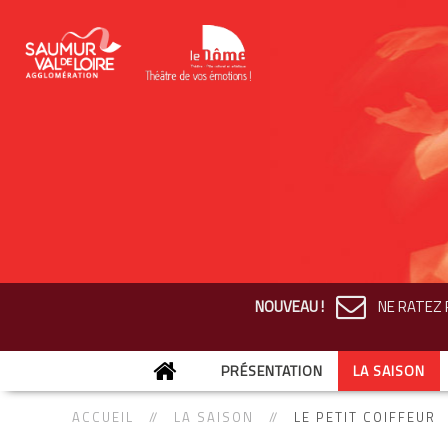
NOUVEAU !
NE RATEZ R
PRÉSENTATION
LA SAISON
ACCUEIL
LA SAISON
LE PETIT COIFFEUR