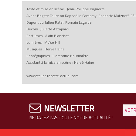
Texte et mise en scène : Jean-Philippe Daguerre
Avec : Brigitte Faure ou Raphaëlle Cambray, Charlotte Matzneff, Fé
Dupont ou Julien Ratel, Romain Lagarde
Décors : Juliette Azzopardi
Costumes : Alain Blanchot
Lumières : Moïse Hill
Musiques : Hervé Haine
Chorégraphies : Florentine Houdinière
Assistant à la mise en scène : Hervé Haine
www.atelier-theatre-actuel.com
NEWSLETTER
NE RATEZ PAS TOUTE NOTRE ACTUALITÉ !