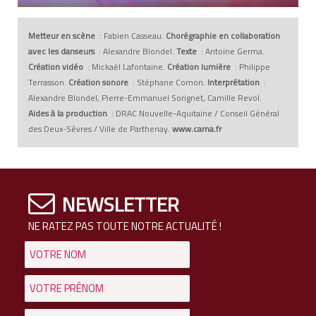
Metteur en scène
: Fabien Casseau.
Chorégraphie en collaboration
avec les danseurs
: Alexandre Blondel.
Texte
: Antoine Germa.
Création vidéo
: Mickaël Lafontaine.
Création lumière
: Philippe
Terrasson.
Création sonore
: Stéphane Comon.
Interprétation
:
Alexandre Blondel, Pierre-Emmanuel Sorignet, Camille Revol.
Aides à la production
: DRAC Nouvelle-Aquitaine / Conseil Général
des Deux-Sèvres / Ville de Parthenay.
www.carna.fr
NEWSLETTER
NE RATEZ PAS TOUTE NOTRE ACTUALITÉ !