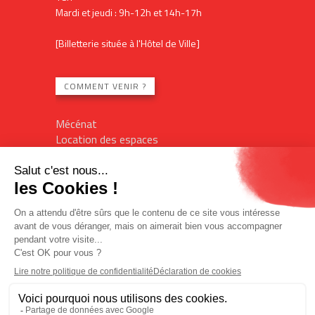
Mardi et jeudi : 9h-12h et 14h-17h
[Billetterie située à l'Hôtel de Ville]
COMMENT VENIR ?
Mécénat
Location des espaces
Contact
Plan du site
Mentions légales
Billetterie en ligne
Politique de confidentialité
Politique des cookies
Accès réservé
L'Imagin'R
Office de tourisme