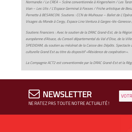
Normandie / Le CREA – Scène conventionnée à Kingersheim / Les Tanzm
Vian – Les Ulis / L’Espace Germinal à Fosses / Friche artistique de B
Pernette à BESANCON. Soutiens : CCN de Mulhouse – Ballet de L’Opéra N
Visages du Monde à Cergy, Espace Lino Ventura à Garges-lès-Gonesse (a
Soutiens financiers : Avec le soutien de la DRAC Grand-Est, de la Région 
européenne d’Alsace, du Conseil départemental du Val d’Oise, de la Vill
SPEDIDAM, du soutien au mécénat de la Caisse des Dépôts. Spectacle ay
culturelle Grand Est au titre du dispositif «Résidence de coopération ».
La Compagnie ACT2 est conventionnée par la DRAC Grand-Est et la Rég
NEWSLETTER
NE RATEZ PAS TOUTE NOTRE ACTUALITÉ !