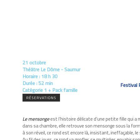
21 octobre
Théâtre Le Dôme - Saumur
Horaire :
18 h 30
Durée :
52 min
Festival
Catégorie 1 + Pack famille
RÉSERVATIONS
Le mensonge
est l’histoire délicate d’une petite fille qui a
dans sa chambre, elle retrouve son mensonge sous la form
à son réveil, ce rond est encore là, insistant, ineffaçable, le 
Au fil des jours, ce rond va gonfler, se multiplier, envahir so