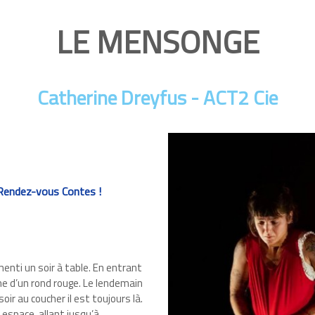
LE MENSONGE
Catherine Dreyfus - ACT2 Cie
 Rendez-vous Contes !
 menti un soir à table. En entrant
e d’un rond rouge. Le lendemain
soir au coucher il est toujours là.
n espace, allant jusqu’à