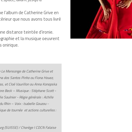
e l’album de Catherine Grive en
térieur que nous avons tous livré
ne distance teintée d’ironie.
énographie et la musique oeuvrent
 onirique.
e Le Mensonge de Catherine Grive et
na dos Santos Pinho ou Fiona Houez,
s, et Cloé Vaurillon ou Anna Konopska
re Beck – Musique : Stéphane Scott -
e Saulnier - Régie générale : Achille
du Rhin – Voix : Isabelle Gouzou -
que de tournée et actions culturelles :
urg (SUISSE) / Chorège I CDCN Falaise