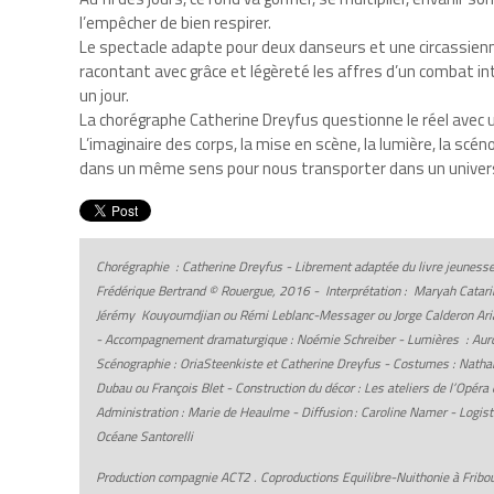
l’empêcher de bien respirer.
Le spectacle adapte pour deux danseurs et une circassienn
racontant avec grâce et légèreté les affres d’un combat in
un jour.
La chorégraphe Catherine Dreyfus questionne le réel avec u
L’imaginaire des corps, la mise en scène, la lumière, la sc
dans un même sens pour nous transporter dans un univers
Chorégraphie : Catherine Dreyfus - Librement adaptée du livre jeuness
Frédérique Bertrand © Rouergue, 2016 - Interprétation : Maryah Catari
Jérémy Kouyoumdjian ou Rémi Leblanc-Messager ou Jorge Calderon Aria
- Accompagnement dramaturgique : Noémie Schreiber - Lumières : Auro
Scénographie : OriaSteenkiste et Catherine Dreyfus - Costumes : Nathali
Dubau ou François Blet - Construction du décor : Les ateliers de l’Opéra 
Administration : Marie de Heaulme - Diffusion : Caroline Namer - Logisti
Océane Santorelli
Production compagnie ACT2 . Coproductions Equilibre-Nuithonie à Fribo