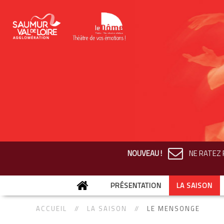
NOUVEAU !
NE RATEZ R
PRÉSENTATION
LA SAISON
ACCUEIL
LA SAISON
LE MENSONGE