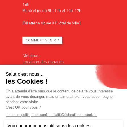
18h
Mardi et jeudi : 9h-12h et 14h-17h
[Billetterie située à l'Hôtel de Ville]
COMMENT VENIR ?
Mécénat
Location des espaces
Contact
Plan du site
Mentions légales
Billetterie en ligne
Politique de confidentialité
Politique des cookies
Accès réservé
L'Imagin'R
Office de tourisme