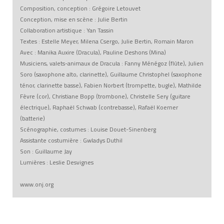
Composition, conception : Grégoire Letouvet
Conception, mise en scène : Julie Bertin
Collaboration artistique : Yan Tassin
Textes : Estelle Meyer, Milena Csergo, Julie Bertin, Romain Maron
Avec : Manika Auxire (Dracula), Pauline Deshons (Mina)
Musiciens, valets-animaux de Dracula : Fanny Ménégoz (flûte), Julien
Soro (saxophone alto, clarinette), Guillaume Christophel (saxophone
ténor, clarinette basse), Fabien Norbert (trompette, bugle), Mathilde
Fèvre (cor), Christiane Bopp (trombone), Christelle Sery (guitare
électrique), Raphaël Schwab (contrebasse), Rafaël Koerner
(batterie)
Scénographie, costumes : Louise Douet-Sinenberg
Assistante costumière : Gwladys Duthil
Son : Guillaume Jay
Lumières : Leslie Desvignes
www.onj.org