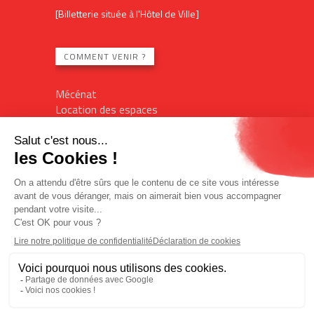
[Billetterie située à l'Hôtel de Ville]
COMMENT VENIR ?
Mécénat
Location des espaces
Contact
Plan du site
Mentions légales
Billetterie en ligne
Politique de confidentialité
Politique des cookies
Accès réservé
L'Imagin'R
Office de tourisme
Designed by