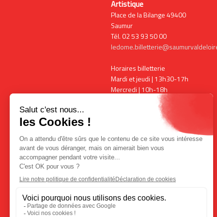
Artistique
Place de la Bilange 49400
Saumur
Tél. 02 53 93 50 00
ledome.billetterie@saumurvaldeloire
Horaires billetterie
Mardi et jeudi | 13h30-17h
Mercredi | 10h-18h
Vendredi | 13h30-17h
Horaires expositions
Mardi, vendredi et samedi | 15h-
18h00
Mercredi | 10h-18h
+ ouverture pendant les
spectacles
COMMENT VENIR ?