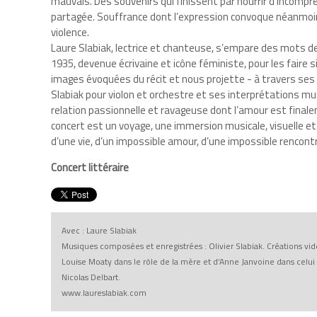
mauvais. Des souvenirs qui finissent par nourrir d’incomp
partagée. Souffrance dont l’expression convoque néanmoins
violence.
Laure Slabiak, lectrice et chanteuse, s’empare des mots d
1935, devenue écrivaine et icône féministe, pour les faire sie
images évoquées du récit et nous projette - à travers ses c
Slabiak pour violon et orchestre et ses interprétations mu
relation passionnelle et ravageuse dont l’amour est finalem
concert est un voyage, une immersion musicale, visuelle 
d’une vie, d’un impossible amour, d’une impossible rencont
Concert littéraire
Avec : Laure Slabiak
Musiques composées et enregistrées : Olivier Slabiak. Créations vidé
Louise Moaty dans le rôle de la mère et d’Anne Janvoine dans celui 
Nicolas Delbart.
www.laureslabiak.com