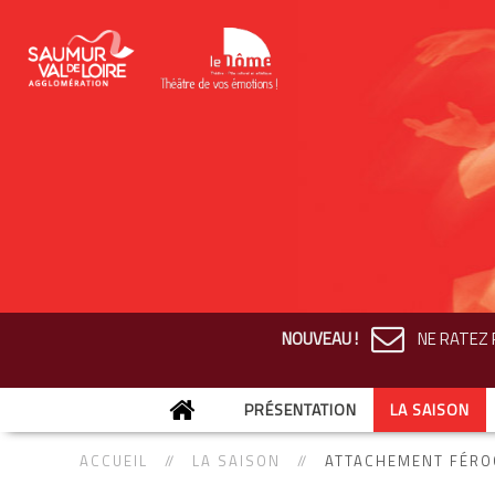
NOUVEAU !
NE RATEZ R
PRÉSENTATION
LA SAISON
ACCUEIL
LA SAISON
ATTACHEMENT FÉRO