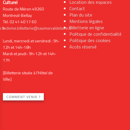
Location des espaces
Culturel
Contact
Route de Méron 49260
Plan du site
Montreuil-Bellay
Mentions légales
Tél. 02 41 40 17 60
Billetterie en ligne
.fr
ledome.billetterie@saumurvaldeloire.fr
Politique de confidentialité
Politique des cookies
Lundi, mercredi et vendredi : 9h-
Accès réservé
12h et 14h-18h
Mardi et jeudi : 9h-12h et 14h-
17h
[Billetterie située à l'Hôtel de
Ville]
COMMENT VENIR ?