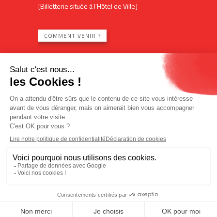
[Billetterie située à l'Hôtel de Ville]
COMMENT VENIR ?
Mécénat
Location des espaces
Contact
Plan du site
Mentions légales
Billetterie en ligne
Politique de confidentialité
Politique des cookies
Accès réservé
L'Imagin'R
Office de tourisme
Designed by